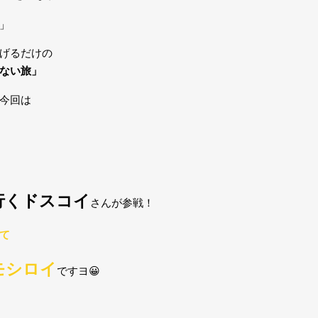
」
げるだけの
ない旅」
今回は
行くドスコイ
さんが参戦！
て
モシロイ
ですヨ😀