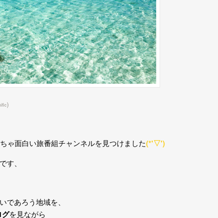
)
fic
ちゃ面白い旅番組チャンネルを見つけました
(*'▽')
です、
いであろう地域を、
ログ
を見ながら