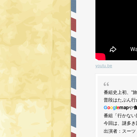
youtu.be
番組史上初、”
普段はたぶん行
G
o
o
g
l
e
map
や
番組「行かない
今回は、謎多き
出演者：スーツ 