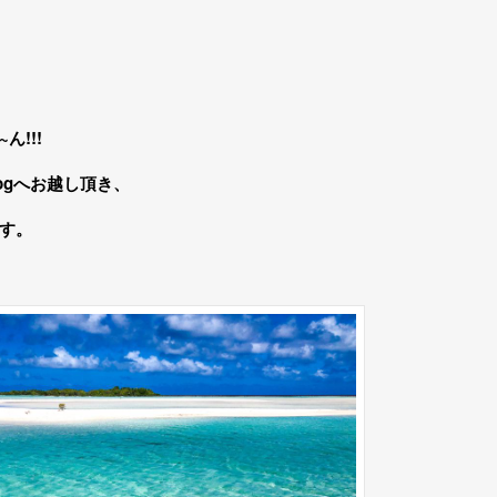
ん!!!
blogへお越し頂き、
す。