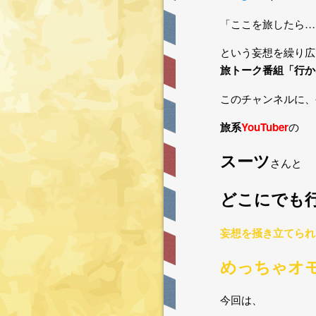
「ここを旅したら…
という妄想を繰り広
旅トーク番組「行か
このチャンネルに、
旅系
YouTuber
の
スーツ
さんと
どこにでも
妄想を掻き立てられ
めっちゃオ
今回は、