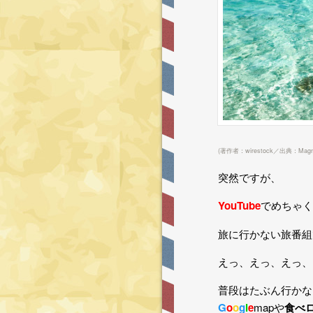
(著作者：wirestock／出典：Magni
突然ですが、
YouTube
でめちゃく
旅に行かない旅番組
えっ、えっ、えっ、
普段はたぶん行かな
G
o
o
g
l
e
mapや
食べ