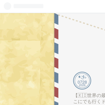
07
28
2026
【🇰🇮世界の
こにでも行くド