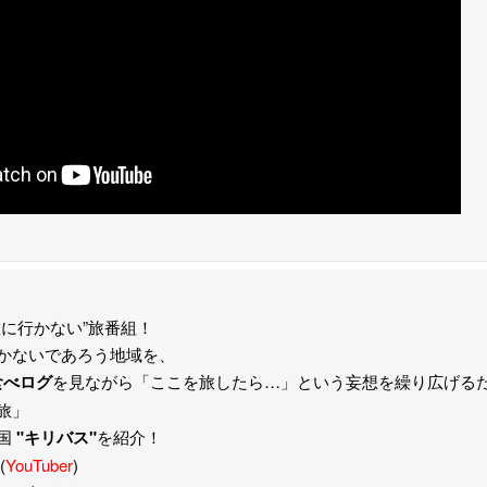
旅に行かない”旅番組！
かないであろう地域を、
食べログ
を見ながら「ここを旅したら…」という妄想を繰り広げる
旅」
国
"キリバス"
を紹介！
(
YouTuber
)