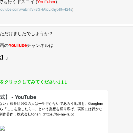
くドスコイ (
YouTuber
)
.youtube.com/watch?v=3GHAlpLKhyo&t=424s
)
ただけましたでしょうか？
画の
YouTube
チャンネルは
式】」
をクリックしてみてください↓↓↓