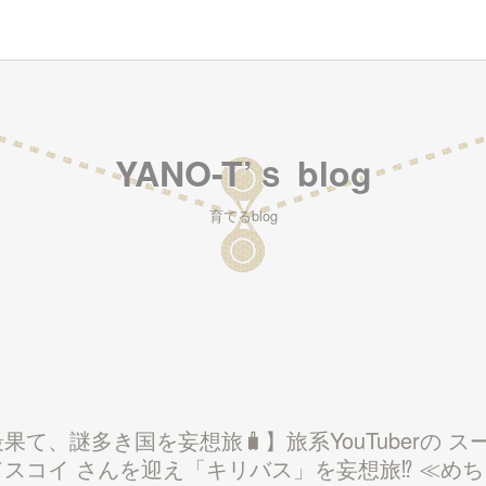
YANO-T’ｓ blog
育てるblog
最果て、謎多き国を妄想旅🧳】旅系YouTuberの 
スコイ さんを迎え「キリバス」を妄想旅⁉️ ≪め